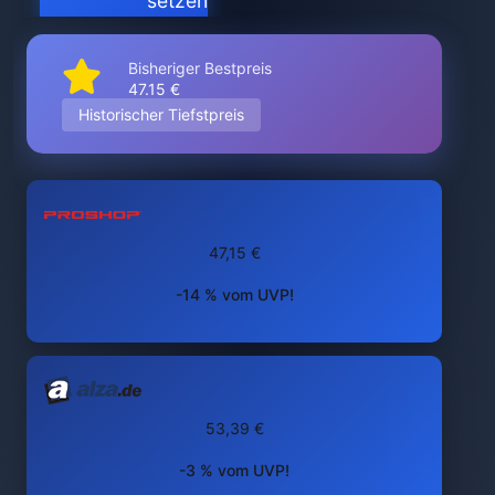
setzen
Bisheriger Bestpreis
47.15 €
Historischer Tiefstpreis
47,15 €
-14 % vom UVP!
53,39 €
-3 % vom UVP!