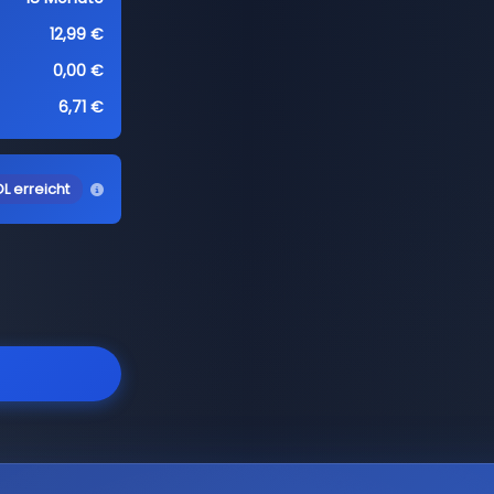
12,99 €
0,00 €
6,71 €
L erreicht