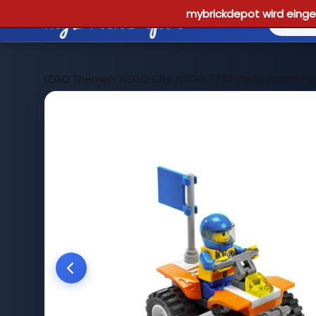
mybrickdepot wird einges
LEGO Themen
>
LEGO City
>
LEGO 7736 Coast Guard Qu