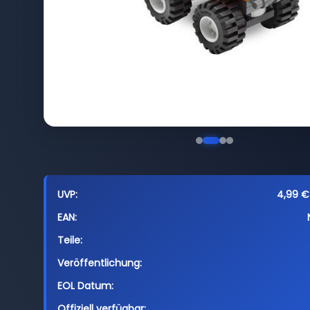
UVP:
4,99 € 
EAN:
Teile:
Veröffentlichung:
EOL Datum:
Offiziell verfügbar: