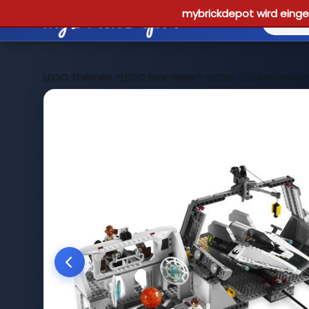
mybrickdepot wird einges
LEGO Themen
>
LEGO Star Wars™
>
LEGO 7754 Home One