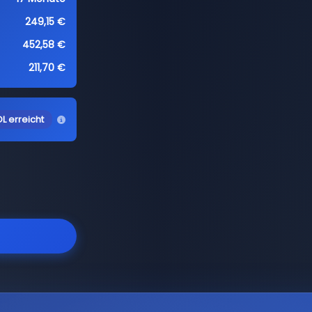
249,15 €
452,58 €
211,70 €
L erreicht