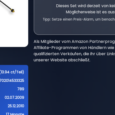
Dieses Set wird derzeit von k
Möglicherweise ist es aus
Tipp: Setze einen Preis-Alarm, um benach
Als Mitglieder vom Amazon Partnerpro
Affiliate-Programmen von Händlern wie 
qualifizierten Verkäufen, die ihr über Li
unserer Website abschließt.
(13.94 ct/Teil)
702014533325
789
02.07.2009
25.12.2010
17 Monate