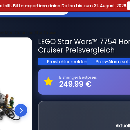
tellt. Bitte exportiere deine Daten bis zum 31. August 2026.
Reviews
Guid
 Mon Calamari Star Cruiser
LEGO Star Wars™ 7754 Ho
Cruiser Preisvergleich
Preisfehler melden
Preis-Alarm se
Bisheriger Bestpreis
249.99 €
Aktuel