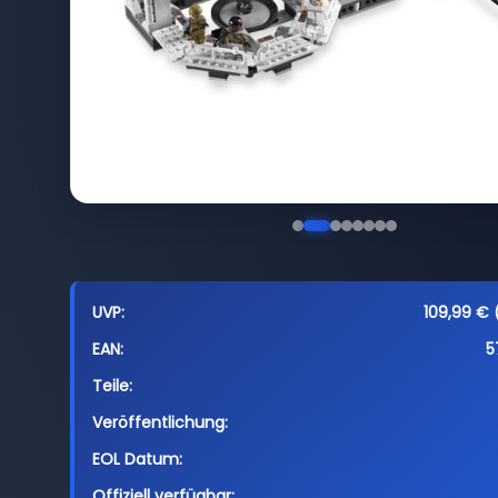
UVP:
109,99 € 
EAN:
5
Teile:
Veröffentlichung:
EOL Datum:
Offiziell verfügbar: