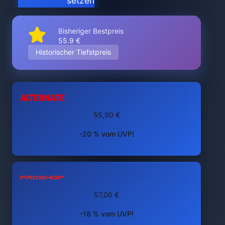
setzen
Bisheriger Bestpreis
55.9 €
Historischer Tiefstpreis
55,90 €
-20 % vom UVP!
57,06 €
-18 % vom UVP!