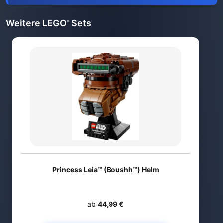
Weitere LEGO
Sets
®
Princess Leia™ (Boushh™) Helm
ab
44,99 €