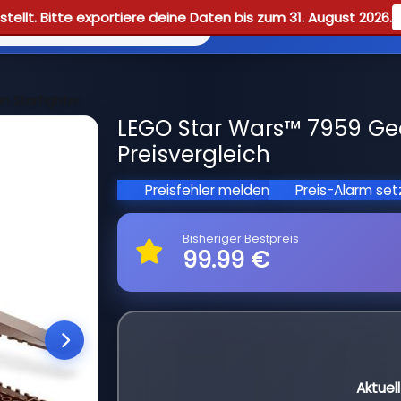
tellt. Bitte exportiere deine Daten bis zum 31. August 2026.
Reviews
Guid
 Starfighter
LEGO Star Wars™ 7959 Geo
Preisvergleich
Preisfehler melden
Preis-Alarm se
Bisheriger Bestpreis
99.99 €
Aktuel