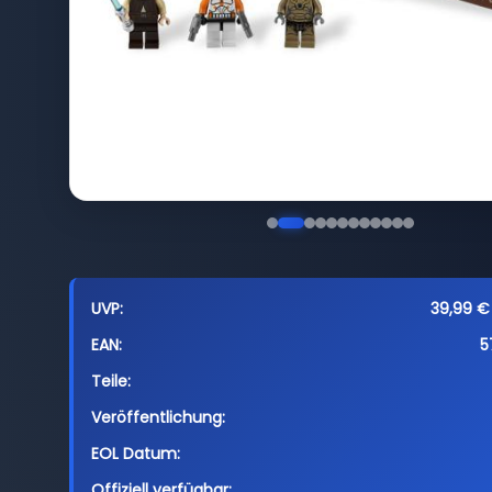
UVP:
39,99 € 
EAN:
5
Teile:
Veröffentlichung:
EOL Datum:
Offiziell verfügbar: