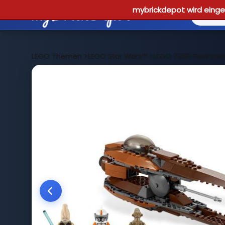
mybrickdepot wird einges
LEGO Themen
>
LEGO Star Wars™
>
LEGO 7959 Geonosian