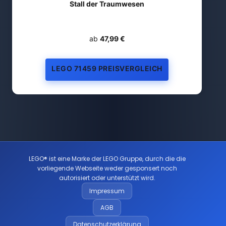
Stall der Traumwesen
ab
47,99 €
LEGO 71459 PREISVERGLEICH
LEGO® ist eine Marke der LEGO Gruppe, durch die die
vorliegende Webseite weder gesponsert noch
autorisiert oder unterstützt wird.
Impressum
AGB
Datenschutzerklärung