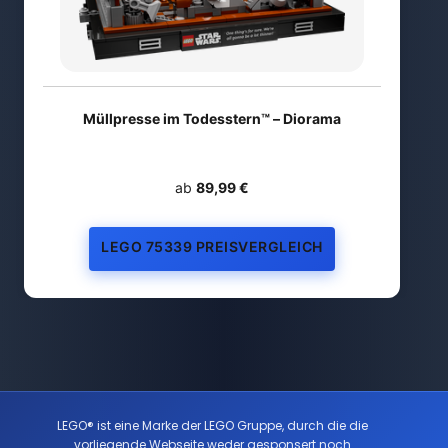
Müllpresse im Todesstern™ – Diorama
ab
89,99 €
LEGO 75339 PREISVERGLEICH
LEGO® ist eine Marke der LEGO Gruppe, durch die die
vorliegende Webseite weder gesponsert noch