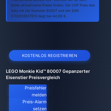
leider aktuell keine Preise finden. Der UVP Preis des
Sets mit der Nummer 80007 und der EAN
5702016617610 liegt bei 44,99 €.
KOSTENLOS REGISTRIEREN
LEGO Monkie Kid™ 80007 Gepanzerter
Eisenstier Preisvergleich
Preisfehler
melden
Preis-Alarm
setzen