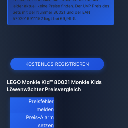
leider aktuell keine Preise finden. Der UVP Preis des
Sets mit der Nummer 80021 und der EAN
5702016911152 liegt bei 69,99 €.
KOSTENLOS REGISTRIEREN
LEGO Monkie Kid™ 80021 Monkie Kids
Löwenwächter Preisvergleich
Preisfehler
melden
Preis-Alarm
setzen