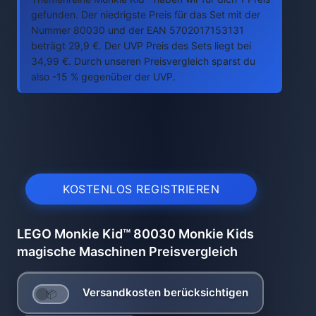
gefunden. Der niedrigste Preis für das Set mit der
Nummer 80030 und der EAN 5702017153131
beträgt 29,9 €. Der UVP Preis des Sets liegt bei
34,99 €. Durch unseren Preisvergleich sparst du
also -15 % gegenüber der UVP.
KOSTENLOS REGISTRIEREN
LEGO Monkie Kid™ 80030 Monkie Kids
magische Maschinen Preisvergleich
Versandkosten berücksichtigen