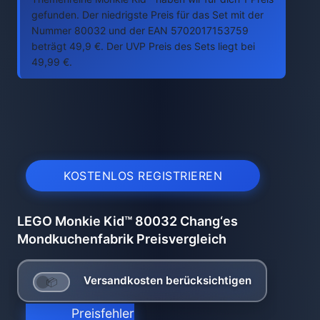
gefunden. Der niedrigste Preis für das Set mit der
Nummer 80032 und der EAN 5702017153759
beträgt 49,9 €. Der UVP Preis des Sets liegt bei
49,99 €.
KOSTENLOS REGISTRIEREN
LEGO Monkie Kid™ 80032 Chang‘es
Mondkuchenfabrik Preisvergleich
Versandkosten berücksichtigen
Preisfehler