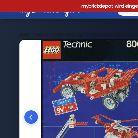
mybrickdepot wird einges
LEGO Themen
>
LEGO Technic
>
LEGO 8064 Universal Mo