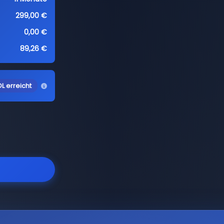
299,00 €
0,00 €
89,26 €
L erreicht