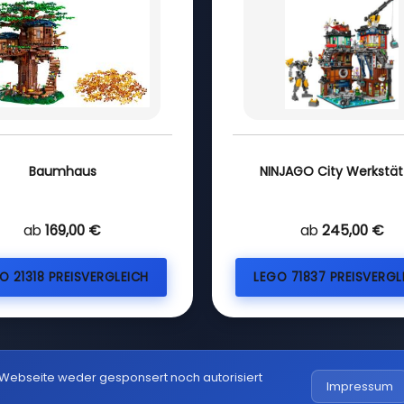
Baumhaus
NINJAGO City Werkstät
ab
169,00 €
ab
245,00 €
O 21318 PREISVERGLEICH
LEGO 71837 PREISVERGL
 Webseite weder gesponsert noch autorisiert
Impressum