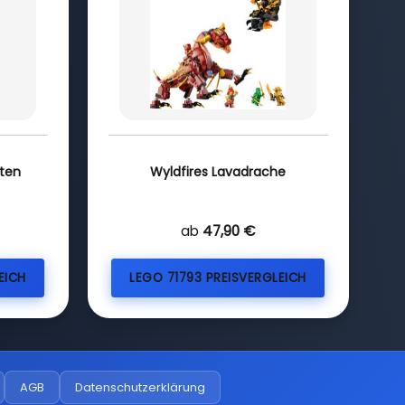
ten
Wyldfires Lavadrache
ab
47,90 €
EICH
LEGO 71793 PREISVERGLEICH
AGB
Datenschutzerklärung