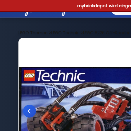
mybrickdepot wird einges
LEGO Themen
>
LEGO Technic
>
LEGO 8226 Off-Roader