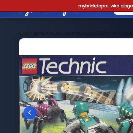
mybrickdepot wird einges
LEGO Themen
>
LEGO Technic
>
LEGO 8233 Blue Thunder