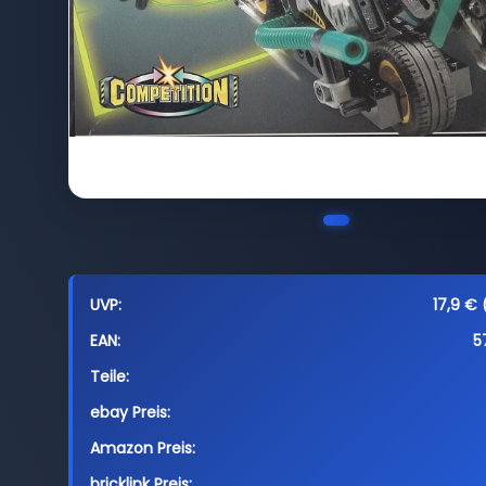
UVP:
17,9 € 
EAN:
5
Teile:
ebay Preis:
Amazon Preis:
bricklink Preis: