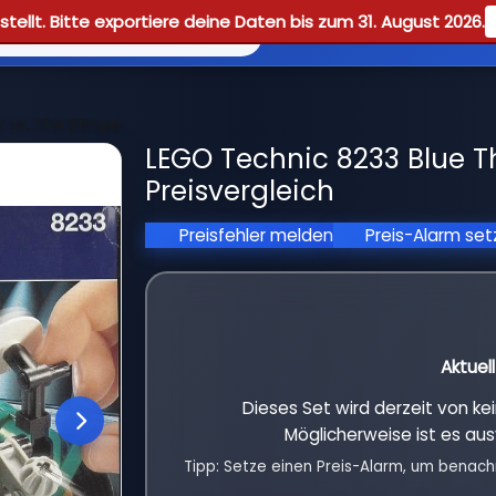
tellt. Bitte exportiere deine Daten bis zum 31. August 2026.
Reviews
Guid
 vs. The Stinger
LEGO Technic 8233 Blue T
Preisvergleich
Preisfehler melden
Preis-Alarm se
Aktuel
Dieses Set wird derzeit von k
Möglicherweise ist es aus
Tipp: Setze einen Preis-Alarm, um benach