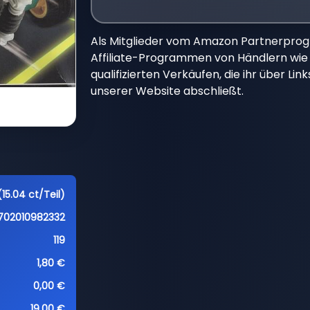
Als Mitglieder vom Amazon Partnerpro
Affiliate-Programmen von Händlern wie 
qualifizierten Verkäufen, die ihr über Li
unserer Website abschließt.
(15.04 ct/Teil)
702010982332
119
1,80 €
0,00 €
19,00 €