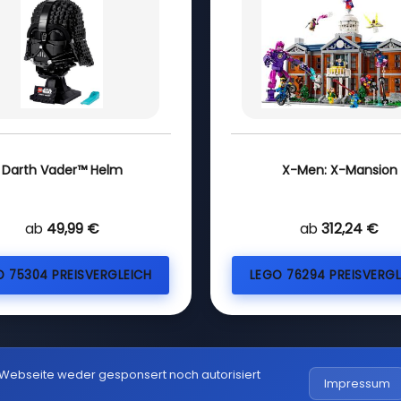
Darth Vader™ Helm
X-Men: X-Mansion
ab
49,99 €
ab
312,24 €
O 75304 PREISVERGLEICH
LEGO 76294 PREISVERGL
 Webseite weder gesponsert noch autorisiert
Impressum