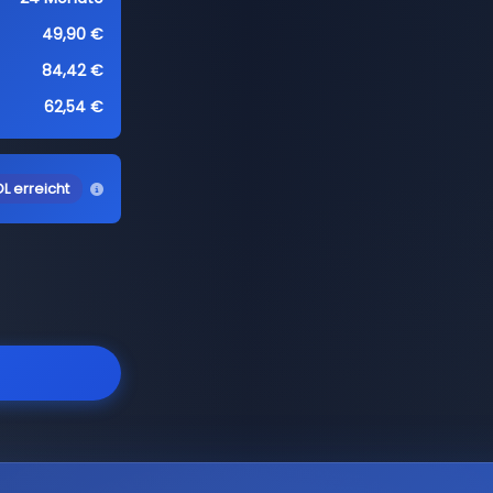
49,90 €
84,42 €
62,54 €
L erreicht