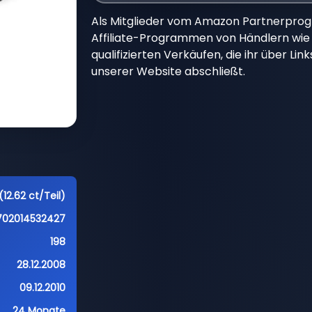
Als Mitglieder vom Amazon Partnerpro
Affiliate-Programmen von Händlern wie 
qualifizierten Verkäufen, die ihr über Li
unserer Website abschließt.
12.62 ct/Teil)
702014532427
198
28.12.2008
09.12.2010
24 Monate