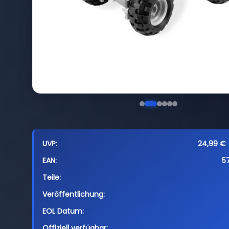
UVP:
24,99 € (
EAN:
5
Teile:
Veröffentlichung:
EOL Datum:
Offiziell verfügbar: