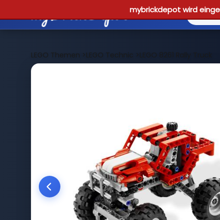
mybrickdepot wird einges
LEGO Themen
>
LEGO Technic
>
LEGO 8261 Rally Truck