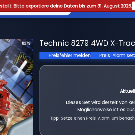
tellt. Bitte exportiere deine Daten bis zum 31. August 2026.
Reviews
Guid
Technic 8279 4WD X-Track
Preisfehler melden
Preis-Alarm se
Aktuel
Dieses Set wird derzeit von k
Möglicherweise ist es aus
Tipp: Setze einen Preis-Alarm, um benach