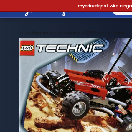
mybrickdepot wird einges
LEGO Themen
>
LEGO Technic
>
8279 4WD X-Track