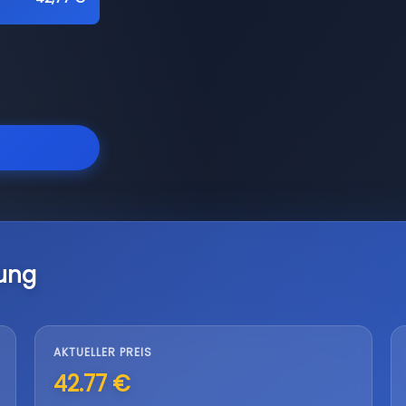
ung
AKTUELLER PREIS
42.77 €