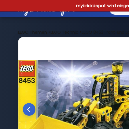
mybrickdepot wird einges
LEGO Themen
>
LEGO Technic
>
LEGO 8453 Front-End L