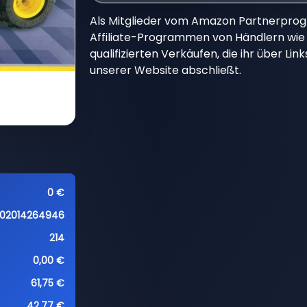
Als Mitglieder vom Amazon Partnerpro
Affiliate-Programmen von Händlern wie 
qualifizierten Verkäufen, die ihr über Li
unserer Website abschließt.
0 €
02014264946
214
0,00 €
61,75 €
42,77 €