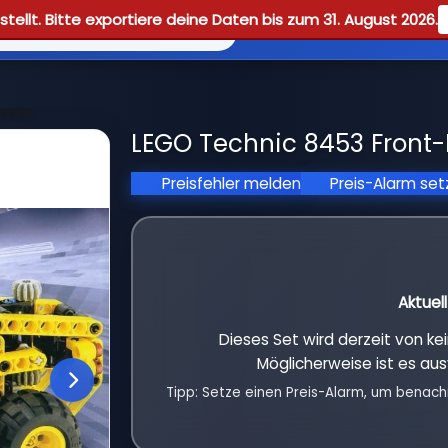
tellt. Bitte exportiere deine Daten bis zum 31. August 2026.
Reviews
Guid
oader
LEGO Technic 8453 Front-
Preisfehler melden
Preis-Alarm se
Aktuel
Dieses Set wird derzeit von k
Möglicherweise ist es aus
Tipp: Setze einen Preis-Alarm, um benach