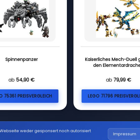
Spinnenpanzer
Kaiserliches Mech-Duell
den Elementardrach
ab
54,90 €
ab
79,99 €
O 75361 PREISVERGLEICH
LEGO 71796 PREISVERGL
 Webseite weder gesponsert noch autorisiert
Impressum