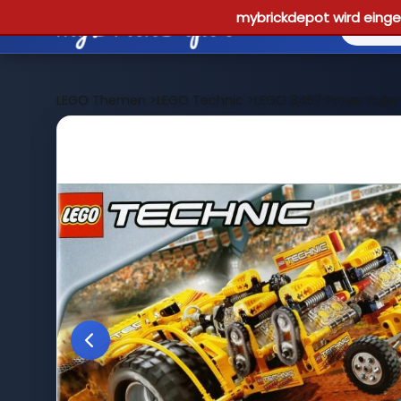
mybrickdepot wird einges
LEGO Themen
>
LEGO Technic
>
LEGO 8457 Power Puller