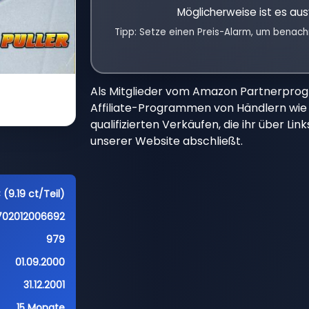
Möglicherweise ist es aus
Tipp: Setze einen Preis-Alarm, um benach
Als Mitglieder vom Amazon Partnerpro
Affiliate-Programmen von Händlern wie 
qualifizierten Verkäufen, die ihr über Li
unserer Website abschließt.
(9.19 ct/Teil)
702012006692
979
01.09.2000
31.12.2001
15 Monate