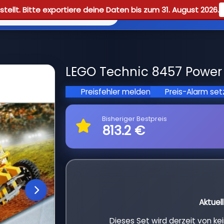
tellt. Bitte exportiere deine Daten bis zum 31. August 2026.
Reviews
Guid
LEGO Technic 8457 Power P
Preisfehler melden
Preis-Alarm se
Bisheriger Bestpreis
813.2 €
Aktuel
Dieses Set wird derzeit von k