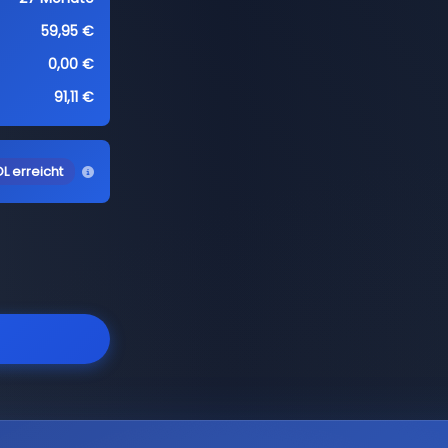
59,95 €
0,00 €
91,11 €
L erreicht