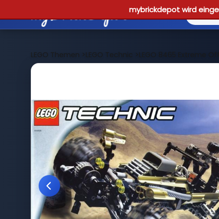
mybrickdepot wird einges
LEGO Themen
>
LEGO Technic
>
LEGO 8465 Extreme Off