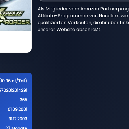
Als Mitglieder vom Amazon Partnerpro
Affiliate-Programmen von Händlern wie 
qualifizierten Verkäufen, die ihr über Li
unserer Website abschließt.
10.96 ct/Teil)
5702012014291
365
01.09.2001
31.12.2003
27 Monate