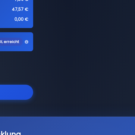
47,57 €
0,00 €
L erreicht
cklung