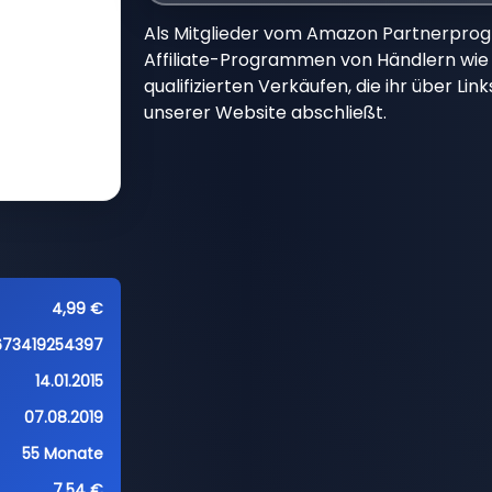
Als Mitglieder vom Amazon Partnerpro
Affiliate-Programmen von Händlern wie 
qualifizierten Verkäufen, die ihr über Li
unserer Website abschließt.
4,99 €
673419254397
14.01.2015
07.08.2019
55 Monate
7,54 €