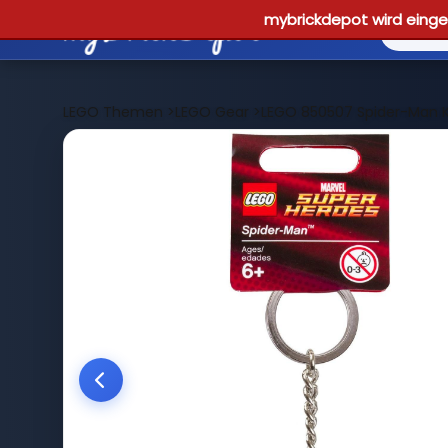
mybrickdepot wird einges
LEGO Themen
>
LEGO Gear
>
LEGO 850507 Spider-Man 