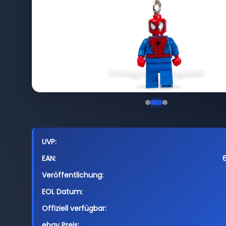
UVP:
EAN:
Veröffentlichung:
EOL Datum:
Offiziell verfügbar:
ebay Preis: