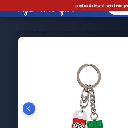
mybrickdepot wird einges
LEGO Themen
>
LEGO Gear
>
LEGO 852096 Green Brick 