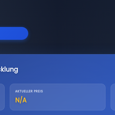
cklung
AKTUELLER PREIS
N/A