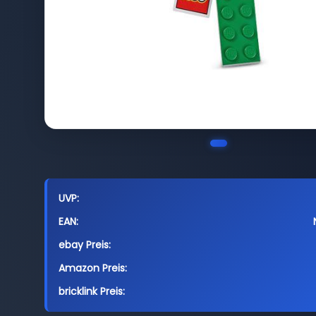
UVP:
EAN:
ebay Preis:
Amazon Preis:
bricklink Preis: