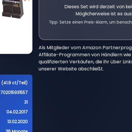
Dieses Set wird derzeit von k
Möglicherweise ist es aus
Tipp: Setze einen Preis-Alarm, um benach
Als Mitglieder vom Amazon Partnerpro
Affiliate-Programmen von Händlern wie 
qualifizierten Verkäufen, die ihr über Li
unserer Website abschließt.
 (41.9 ct/Teil)
5702015931557
31
04.02.2017
13.02.2020
36 Monate