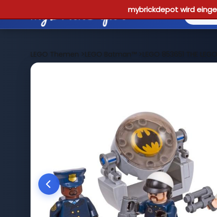
mybrickdepot wird einges
LEGO Themen
>
LEGO Batman™
>
LEGO 853651 THE LEG