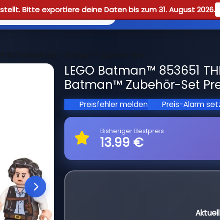
tellt. Bitte exportiere deine Daten bis zum 31. August 2026.
Reviews
Guid
O® BATMAN MOVIE – Batman™ Zubehör-Set
LEGO Batman™ 853651 TH
Batman™ Zubehör-Set Pre
Preisfehler melden
Preis-Alarm se
Bisheriger Bestpreis
13.99 €
Aktuel