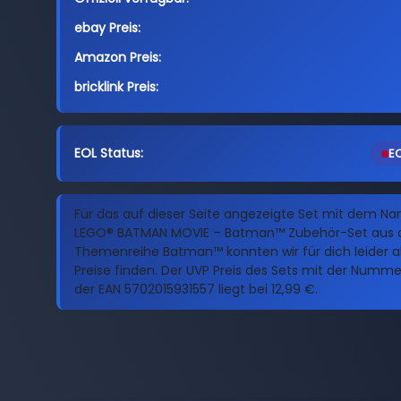
ebay Preis:
Amazon Preis:
bricklink Preis:
EOL Status:
EO
Für das auf dieser Seite angezeigte Set mit dem N
LEGO® BATMAN MOVIE – Batman™ Zubehör-Set aus 
Themenreihe Batman™ konnten wir für dich leider ak
Preise finden. Der UVP Preis des Sets mit der Numm
der EAN 5702015931557 liegt bei 12,99 €.