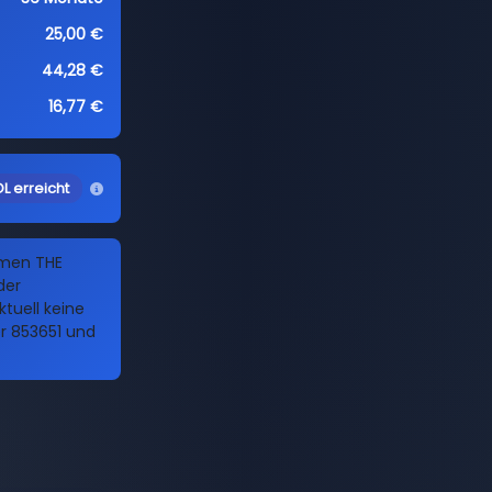
25,00 €
44,28 €
16,77 €
L erreicht
amen THE
der
tuell keine
er 853651 und