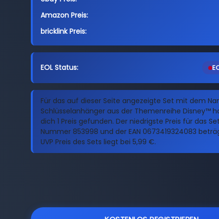
Amazon Preis:
bricklink Preis:
EOL Status:
EO
Für das auf dieser Seite angezeigte Set mit dem N
Schlüsselanhänger aus der Themenreihe Disney™ ha
dich 1 Preis gefunden. Der niedrigste Preis für das Se
Nummer 853998 und der EAN 0673419324083 beträgt
UVP Preis des Sets liegt bei 5,99 €.