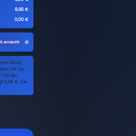
8,95 €
0,00 €
L erreicht
amen Micky
ben wir für
t mit der
 5,99 €. Der