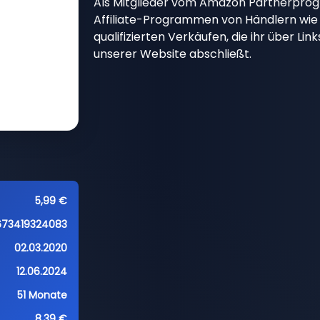
Als Mitglieder vom Amazon Partnerpro
Affiliate-Programmen von Händlern wie 
qualifizierten Verkäufen, die ihr über Li
unserer Website abschließt.
5,99 €
673419324083
02.03.2020
12.06.2024
51 Monate
8,39 €