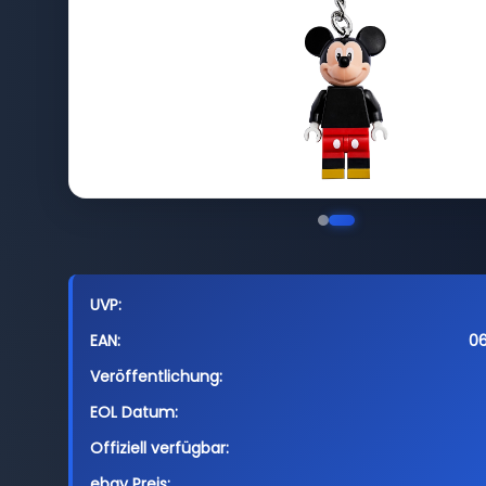
UVP:
EAN:
0
Veröffentlichung:
EOL Datum:
Offiziell verfügbar:
ebay Preis: