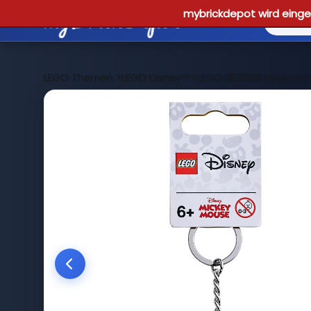
mybrickdepot wird einges
LEGO Themen
>
LEGO Disney™
>
LEGO 853998 Micky Sch