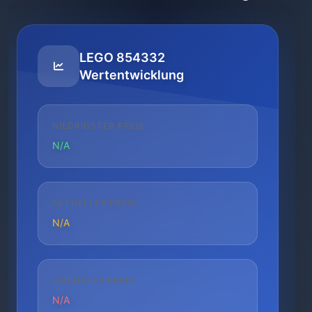
LEGO 854332
Wertentwicklung
NIEDRIGSTER PREIS
N/A
AKTUELLER PREIS
N/A
HÖCHSTER PREIS
N/A