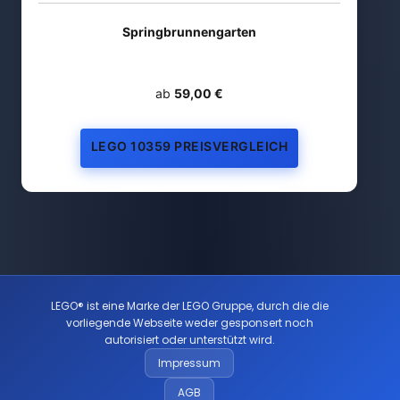
Springbrunnengarten
ab
59,00 €
LEGO 10359 PREISVERGLEICH
LEGO® ist eine Marke der LEGO Gruppe, durch die die
vorliegende Webseite weder gesponsert noch
autorisiert oder unterstützt wird.
Impressum
AGB