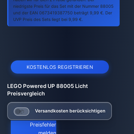
niedrigste Preis für das Set mit der Nummer 88005
und der EAN 0673419387750 beträgt 9,99 €. Der
UVP Preis des Sets liegt bei 9,99 €.
KOSTENLOS REGISTRIEREN
LEGO Powered UP 88005 Licht
Preisvergleich
Versandkosten berücksichtigen
Preisfehler
melden