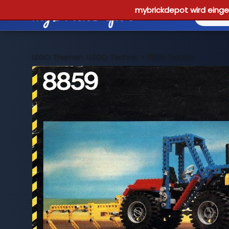
mybrickdepot wird einges
LEGO Themen
>
LEGO Technic
>
8859 Tractor