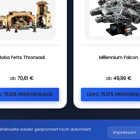
Boba Fetts Thronsaal
Millennium Falcon
ab
70,61 €
ab
49,99 €
O 75326 PREISVERGLEICH
LEGO 75375 PREISVERGL
 Webseite weder gesponsert noch autorisiert
Impressum