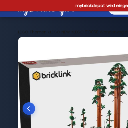
mybrickdepot wird einges
LEGO Themen
>
LEGO NEW
>
LEGO 910058 Wanderweg 