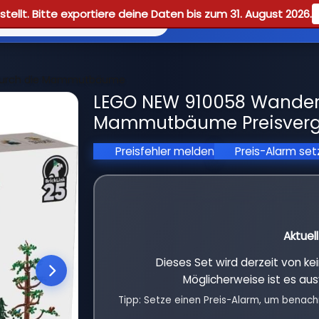
tellt. Bitte exportiere deine Daten bis zum 31. August 2026.
Reviews
Guid
durch die Mammutbäume
LEGO NEW 910058 Wander
Mammutbäume Preisverg
Preisfehler melden
Preis-Alarm se
Aktuel
Dieses Set wird derzeit von k
Möglicherweise ist es aus
Tipp: Setze einen Preis-Alarm, um benach