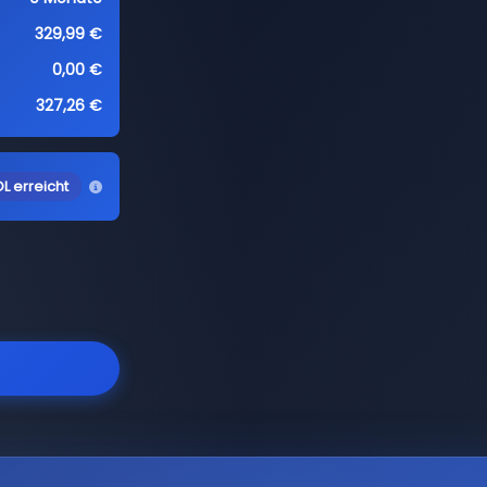
329,99 €
0,00 €
327,26 €
L erreicht