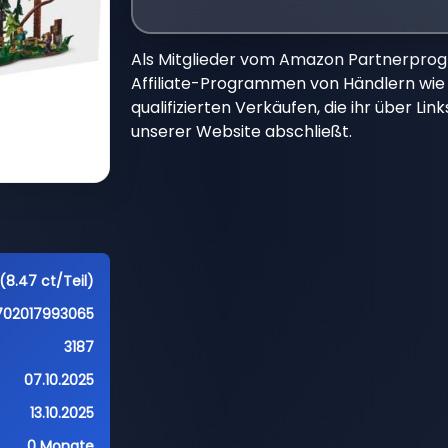
Als Mitglieder vom Amazon Partnerpro
Affiliate-Programmen von Händlern wie 
qualifizierten Verkäufen, die ihr über Li
unserer Website abschließt.
(8.47 ct/Teil)
702017993065
3187
07.10.2025
13.10.2025
0 Monate