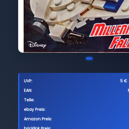
UVP:
5 € 
EAN:
Teile:
ebay Preis:
Amazon Preis:
bricklink Preis: