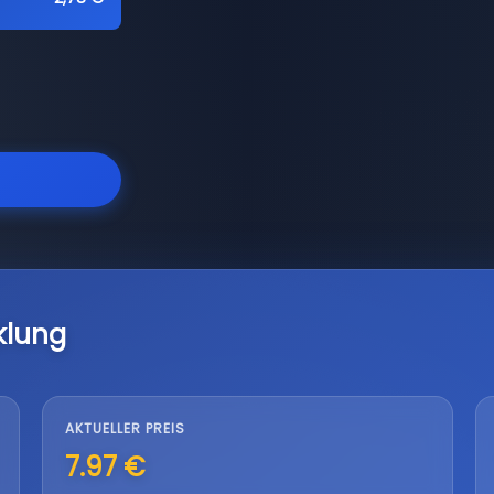
klung
AKTUELLER PREIS
7.97 €