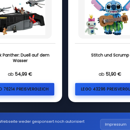
k Panther: Duell auf dem
Stitch und Scrump
Wasser
ab
54,99 €
ab
51,90 €
O 76214 PREISVERGLEICH
LEGO 43296 PREISVERGL
 Webseite weder gesponsert noch autorisiert
Impressum