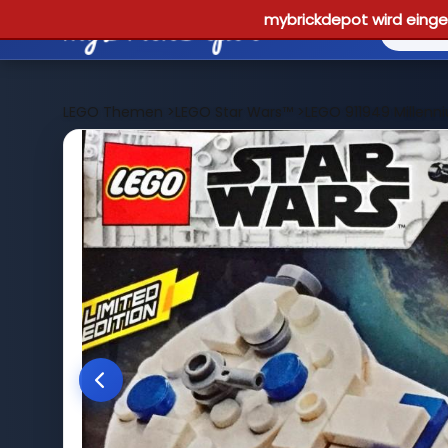
mybrickdepot wird einges
LEGO Themen
>
LEGO Star Wars™
>
LEGO 911949 Millenn