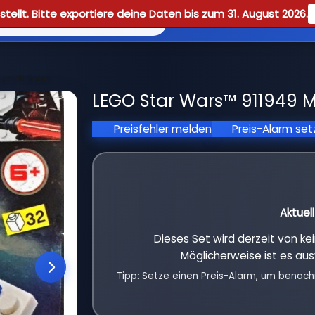
tellt. Bitte exportiere deine Daten bis zum 31. August 2026.
Reviews
Guid
ium Falcon
LEGO Star Wars™ 911949 M
Preisfehler melden
Preis-Alarm se
Aktuel
Dieses Set wird derzeit von k
Möglicherweise ist es aus
Tipp: Setze einen Preis-Alarm, um benach