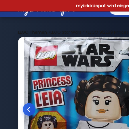
mybrickdepot wird einges
LEGO Themen
>
LEGO Star Wars™
>
LEGO 912289 Princess