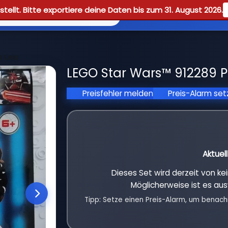
tellt. Bitte exportiere deine Daten bis zum 31. August 2026.
Reviews
Guid
 Leia
LEGO Star Wars™ 912289 Pr
Preisfehler melden
Preis-Alarm se
Aktuel
Dieses Set wird derzeit von k
Möglicherweise ist es aus
Tipp: Setze einen Preis-Alarm, um benach