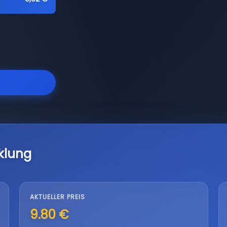
klung
AKTUELLER PREIS
9.80 €