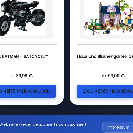
E BATMAN – BATCYCLE™
Haus und Blumengarten de
ab
39,99 €
ab
59,00 €
O 42155 PREISVERGLEICH
LEGO 42669 PREISVERGL
 Webseite weder gesponsert noch autorisiert
Impressum