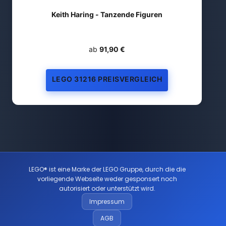
Keith Haring - Tanzende Figuren
ab
91,90 €
LEGO 31216 PREISVERGLEICH
LEGO® ist eine Marke der LEGO Gruppe, durch die die
vorliegende Webseite weder gesponsert noch
autorisiert oder unterstützt wird.
Impressum
AGB