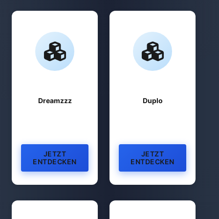
Dreamzzz
Duplo
JETZT
JETZT
ENTDECKEN
ENTDECKEN