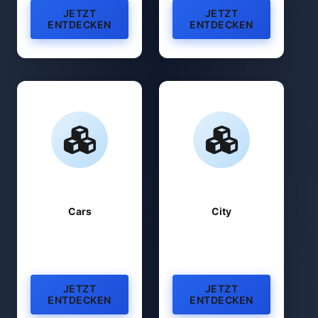
JETZT
JETZT
ENTDECKEN
ENTDECKEN
Cars
City
JETZT
JETZT
ENTDECKEN
ENTDECKEN