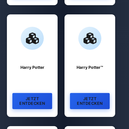
Harry Potter
Harry Potter™
JETZT
JETZT
ENTDECKEN
ENTDECKEN