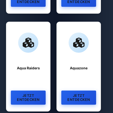
ENTDECKEN
ENTDECKEN
Aqua Raiders
Aquazone
JETZT
JETZT
ENTDECKEN
ENTDECKEN