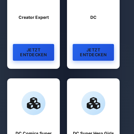
Creator Expert
DC
JETZT
JETZT
ENTDECKEN
ENTDECKEN
DC Comics Super
DC Super Hero Girls