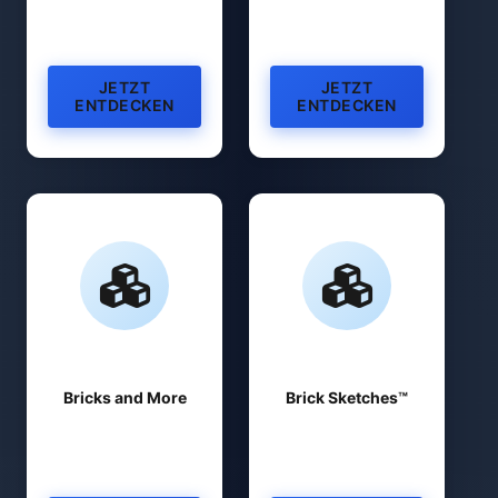
JETZT
JETZT
ENTDECKEN
ENTDECKEN
Bricks and More
Brick Sketches™