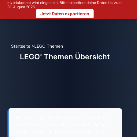
mybrickdepot wird eingestellt. Bitte exportiere deine Daten bis zum
31. August 2026.
Jetzt Daten exportieren
Startseite
>
LEGO Themen
LEGO
Themen Übersicht
®
Hier findest du eine Übersicht von LEGO Sets die
nach Themen kategorisiert sind. myBrickDepot
vergleicht für dich die Preise der Onlineshops