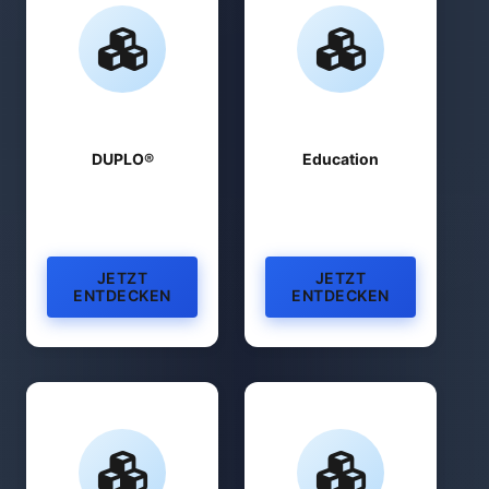
DUPLO®
Education
JETZT
JETZT
ENTDECKEN
ENTDECKEN