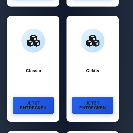
Classic
Clikits
JETZT
JETZT
ENTDECKEN
ENTDECKEN