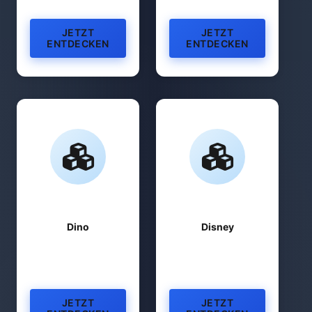
JETZT
JETZT
ENTDECKEN
ENTDECKEN
Dino
Disney
JETZT
JETZT