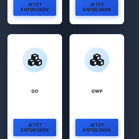
JETZT
JETZT
ENTDECKEN
ENTDECKEN
GO
GWP
JETZT
JETZT
ENTDECKEN
ENTDECKEN