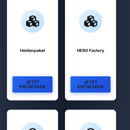
Heldenpaket
HERO Factory
JETZT
JETZT
ENTDECKEN
ENTDECKEN