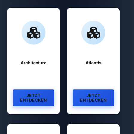
Architecture
Atlantis
JETZT
JETZT
ENTDECKEN
ENTDECKEN