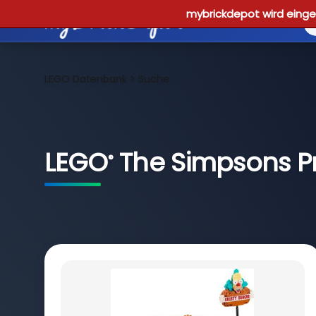
mybrickdepot wird einges
LEGO Datenbank
>
Suche
LEGO
The Simpsons Pr
®