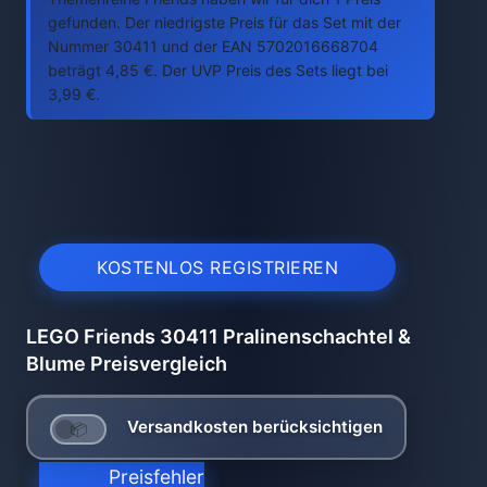
gefunden. Der niedrigste Preis für das Set mit der
Nummer 30411 und der EAN 5702016668704
beträgt 4,85 €. Der UVP Preis des Sets liegt bei
3,99 €.
KOSTENLOS REGISTRIEREN
LEGO Friends 30411 Pralinenschachtel &
Blume Preisvergleich
Versandkosten berücksichtigen
Preisfehler