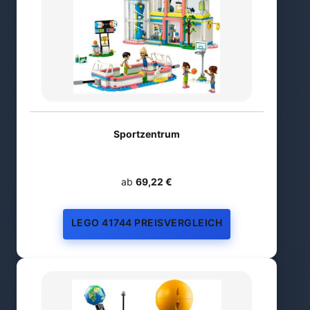
Sportzentrum
ab
69,22 €
LEGO 41744 PREISVERGLEICH