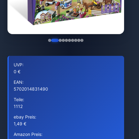
UVP:
0 €
EAN:
5702014831490
Teile:
1112
ebay Preis:
1,49 €
Amazon Preis: