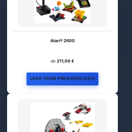
Atari® 2600
ab
211,00 €
LEGO 10306 PREISVERGLEICH