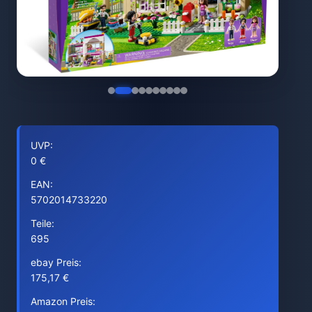
UVP:
0 €
EAN:
5702014733220
Teile:
695
ebay Preis:
175,17 €
Amazon Preis: