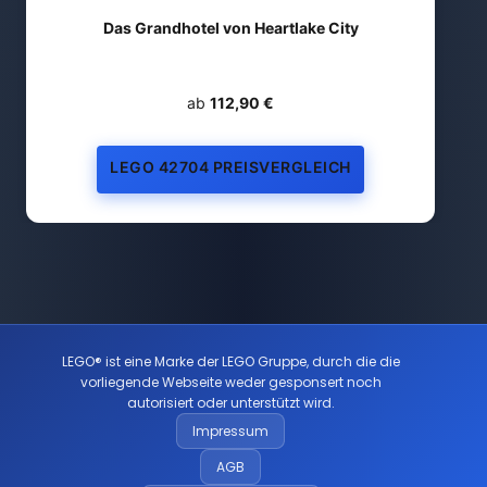
Das Grandhotel von Heartlake City
ab
112,90 €
LEGO 42704 PREISVERGLEICH
LEGO® ist eine Marke der LEGO Gruppe, durch die die
vorliegende Webseite weder gesponsert noch
autorisiert oder unterstützt wird.
Impressum
AGB