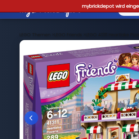
mybrickdepot wird einges
LEGO Themen
>
LEGO Friends
>
LEGO 41311 Heartlake Pizz