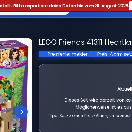
tellt. Bitte exportiere deine Daten bis zum 31. August 2026.
Reviews
Guid
eria
LEGO Friends 41311 Heartla
Preisfehler melden
Preis-Alarm se
Aktuel
Dieses Set wird derzeit von k
Möglicherweise ist es aus
Tipp: Setze einen Preis-Alarm, um benach