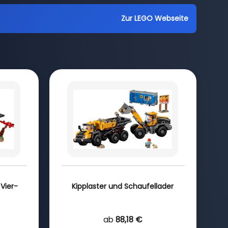
Zur LEGO Webseite
Vier-
Kipplaster und Schaufellader
ab
88,18 €