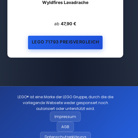
Wyldfires Lavadrache
ab
47,90 €
LEGO 71793 PREISVERGLEICH
LEGO® ist eine Marke der LEGO Gruppe, durch die die
vorliegende Webseite weder gesponsert noch
autorisiert oder unterstützt wird.
Impressum
AGB
Datenschutzerklärung