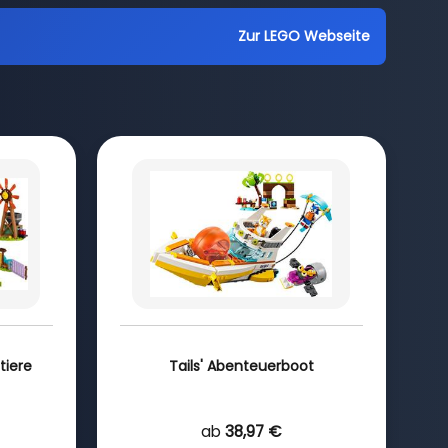
Zur LEGO Webseite
tiere
Tails' Abenteuerboot
ab
38,97 €