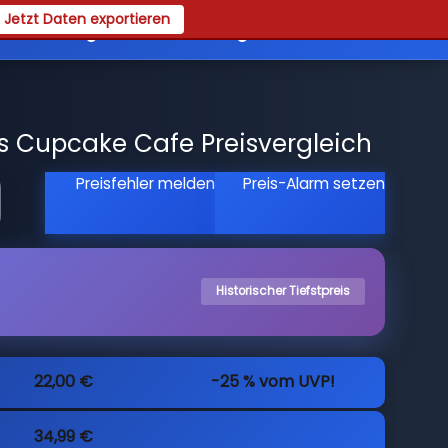
Jetzt Daten exportieren
es
Registrieren
Login
's Cupcake Cafe Preisvergleich
Preisfehler melden
Preis-Alarm setzen
Historischer Tiefstpreis
22,00 €
-25 % vom UVP!
34,99 €