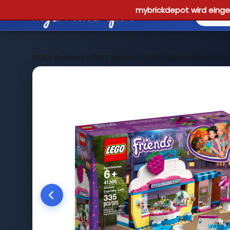
mybrickdepot wird einges
LEGO Themen
>
LEGO Friends
>
LEGO 41366 Olivia's Cup