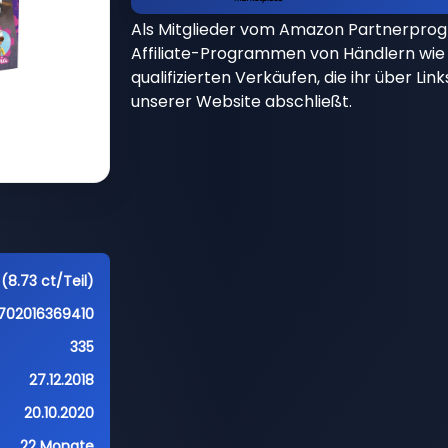
Als Mitglieder vom Amazon Partnerpro
Affiliate-Programmen von Händlern wie 
qualifizierten Verkäufen, die ihr über Li
unserer Website abschließt.
(8.73 ct/Teil)
702016369410
335
27.12.2018
20.10.2020
22 Monate