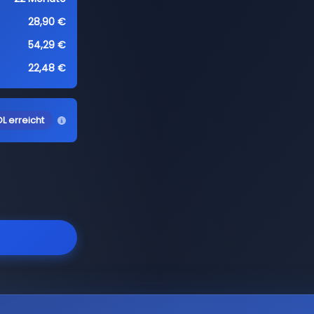
28,90 €
54,29 €
22,48 €
L erreicht