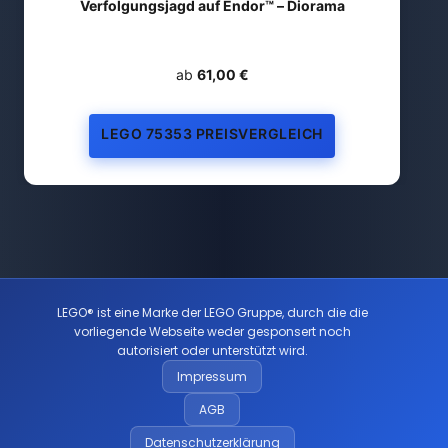
Verfolgungsjagd auf Endor™ – Diorama
ab
61,00 €
LEGO 75353 PREISVERGLEICH
LEGO® ist eine Marke der LEGO Gruppe, durch die die
vorliegende Webseite weder gesponsert noch
autorisiert oder unterstützt wird.
Impressum
AGB
Datenschutzerklärung