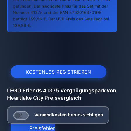
gefunden. Der niedrigste Preis für das Set mit der
Nummer 41375 und der EAN 5702016370195
beträgt 159,56 €. Der UVP Preis des Sets liegt bei
129,99 €.
KOSTENLOS REGISTRIEREN
LEGO Friends 41375 Vergnügungspark von
Heartlake City Preisvergleich
Versandkosten berücksichtigen
Preisfehler