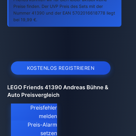
Preise finden. Der UVP Preis des Sets mit der
Nummer 41390 und der EAN 5702016618778 liegt
bei 19,99 €.
KOSTENLOS REGISTRIEREN
LEGO Friends 41390 Andreas Bühne &
Auto Preisvergleich
Preisfehler
melden
Preis-Alarm
setzen