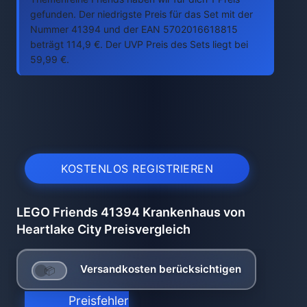
gefunden. Der niedrigste Preis für das Set mit der
Nummer 41394 und der EAN 5702016618815
beträgt 114,9 €. Der UVP Preis des Sets liegt bei
59,99 €.
KOSTENLOS REGISTRIEREN
LEGO Friends 41394 Krankenhaus von
Heartlake City Preisvergleich
Versandkosten berücksichtigen
Preisfehler