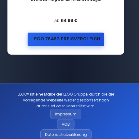
ab
64,99 €
LEGO 76463 PREISVERGLEICH
LEGO® ist eine Marke der LEGO Gruppe, durch die die
vorliegende Webseite weder gesponsert noch
autorisiert oder unterstützt wird.
Impressum
AGB
Datenschutzerklärung