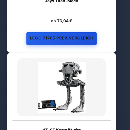
Jays Titan-Mech
ab
76,94 €
LEGO 71785 PREISVERGLEICH
AT-ST Kampfläufer