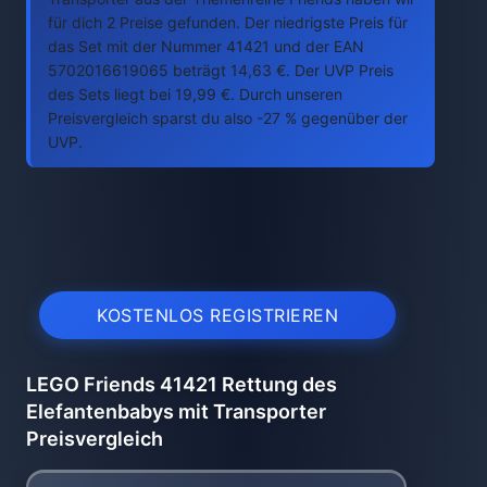
für dich 2 Preise gefunden. Der niedrigste Preis für
das Set mit der Nummer 41421 und der EAN
5702016619065 beträgt 14,63 €. Der UVP Preis
des Sets liegt bei 19,99 €. Durch unseren
Preisvergleich sparst du also -27 % gegenüber der
UVP.
KOSTENLOS REGISTRIEREN
LEGO Friends 41421 Rettung des
Elefantenbabys mit Transporter
Preisvergleich