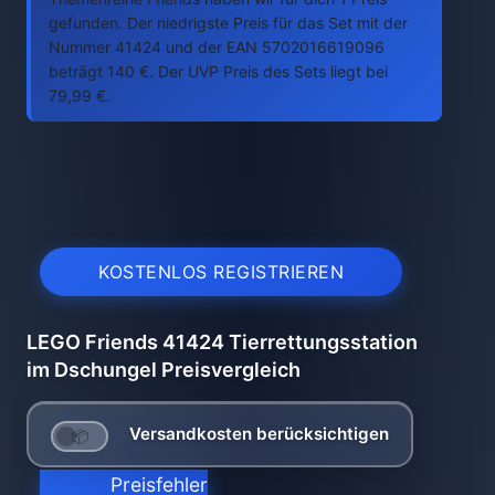
gefunden. Der niedrigste Preis für das Set mit der
Nummer 41424 und der EAN 5702016619096
beträgt 140 €. Der UVP Preis des Sets liegt bei
79,99 €.
KOSTENLOS REGISTRIEREN
LEGO Friends 41424 Tierrettungsstation
im Dschungel Preisvergleich
Versandkosten berücksichtigen
Preisfehler