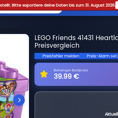
tellt. Bitte exportiere deine Daten bis zum 31. August 2026.
Reviews
Guid
y Steinebox
LEGO Friends 41431 Heartl
Preisvergleich
Preisfehler melden
Preis-Alarm se
Bisheriger Bestpreis
39.99 €
Aktuel