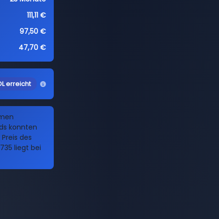
111,11 €
97,50 €
47,70 €
L erreicht
amen
nds konnten
 Preis des
35 liegt bei