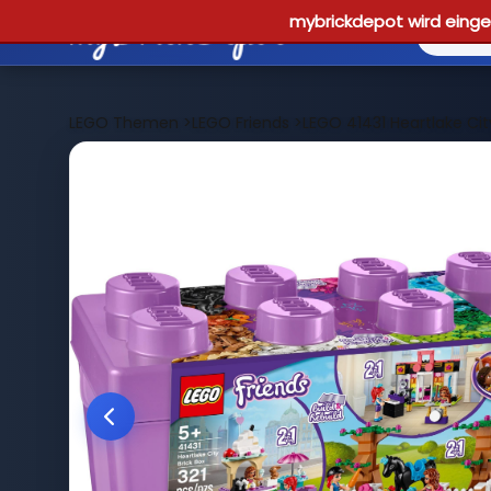
mybrickdepot wird einges
LEGO Themen
>
LEGO Friends
>
LEGO 41431 Heartlake Cit