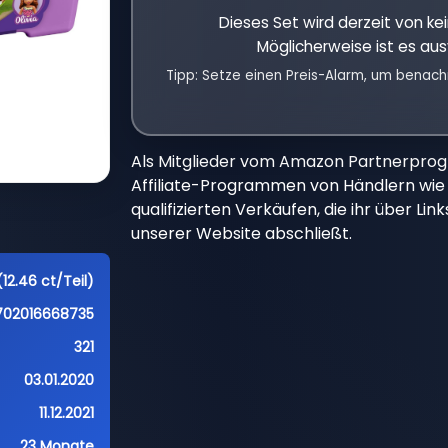
Dieses Set wird derzeit von k
Möglicherweise ist es aus
Tipp: Setze einen Preis-Alarm, um benach
Als Mitglieder vom Amazon Partnerpro
Affiliate-Programmen von Händlern wie 
qualifizierten Verkäufen, die ihr über Li
unserer Website abschließt.
12.46 ct/Teil)
702016668735
321
03.01.2020
11.12.2021
23 Monate