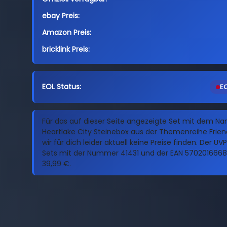
ebay Preis:
Amazon Preis:
bricklink Preis:
EOL Status:
EO
Für das auf dieser Seite angezeigte Set mit dem N
Heartlake City Steinebox aus der Themenreihe Frie
wir für dich leider aktuell keine Preise finden. Der UVP
Sets mit der Nummer 41431 und der EAN 57020166687
39,99 €.