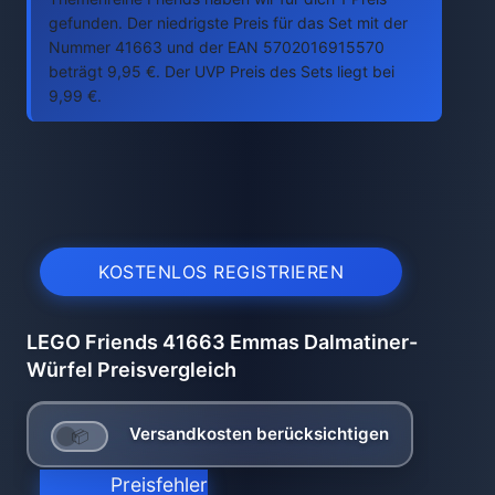
gefunden. Der niedrigste Preis für das Set mit der
Nummer 41663 und der EAN 5702016915570
beträgt 9,95 €. Der UVP Preis des Sets liegt bei
9,99 €.
KOSTENLOS REGISTRIEREN
LEGO Friends 41663 Emmas Dalmatiner-
Würfel Preisvergleich
Versandkosten berücksichtigen
Preisfehler