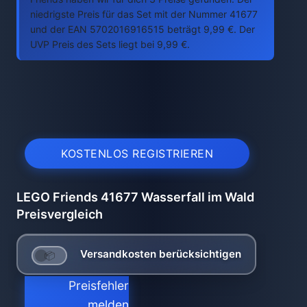
niedrigste Preis für das Set mit der Nummer 41677
und der EAN 5702016916515 beträgt 9,99 €. Der
UVP Preis des Sets liegt bei 9,99 €.
KOSTENLOS REGISTRIEREN
LEGO Friends 41677 Wasserfall im Wald
Preisvergleich
Versandkosten berücksichtigen
Preisfehler
melden