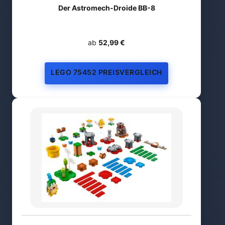
Der Astromech-Droide BB-8
ab
52,99 €
LEGO 75452 PREISVERGLEICH