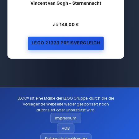
Vincent van Gogh – Sternennacht
ab
149,00 €
LEGO 21333 PREISVERGLEICH
LEGO® ist eine Marke der LEGO Gruppe, durch die die
vorliegende Webseite weder gesponsert noch
autorisiert oder unterstützt wird.
Impressum
AGB
Datenschutzerklärung